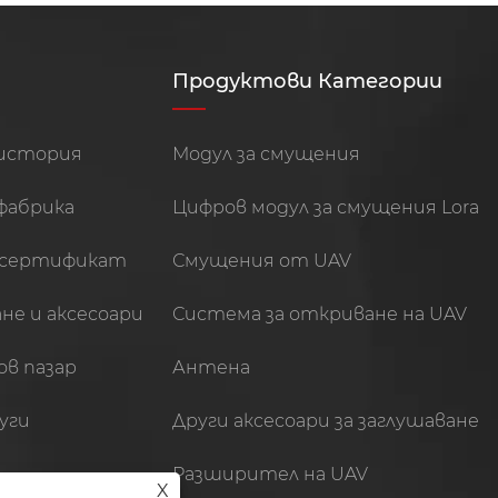
Продуктови Категории
история
Модул за смущения
фабрика
Цифров модул за смущения Lora
сертификат
Смущения от UAV
не и аксесоари
Система за откриване на UAV
в пазар
Антена
уги
Други аксесоари за заглушаване
Разширител на UAV
X