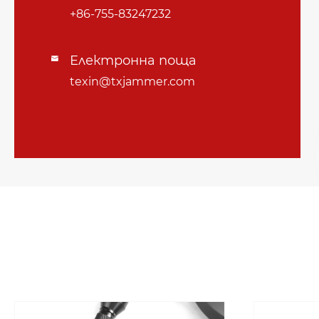
+86-755-83247232
Електронна поща

texin@txjammer.com