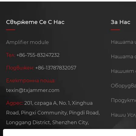
Свържете Се С Нас
За Нас
Нашата 
Amplifier module
Тел:
+86-755-83247232
Нашата 
Подвижен:
+86-13787832057
Нашият 
Електронна поща:
Оборудва
texin@txjammer.com
Продукто
Адрес:
201, сграда A, No. 1, Xinghua
Road, Pingxi Community, Pingdi Road,
Наши Усл
Longgang District, Shenzhen City,
Guangdong Province, China