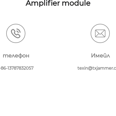
Amplifier module
телефон
Имейл
+86-13787832057
texin@txjammer.