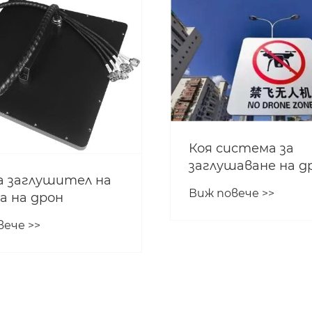
Коя система за
заглушаване на д
а заглушител на
работи най-добр
Виж повече >>
а на дрон
вече >>