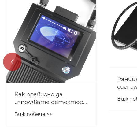

Раниц
сигнал
Как правилно да
Виж по
използвате детектор
за дрон
Виж повече >>