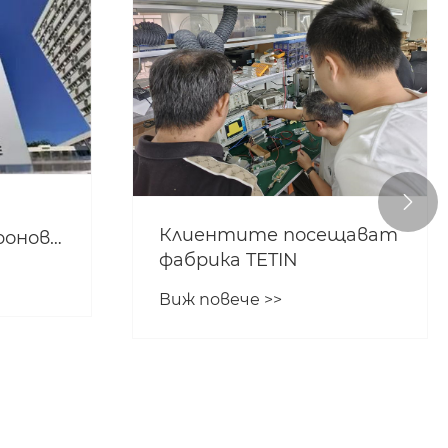

Клиентите посещават
ронове
фабрика TETIN
е?
Виж повече >>