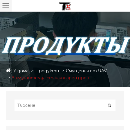
У дома
Продукти
Смущения от UAV
Заглушител за стационарен дрон