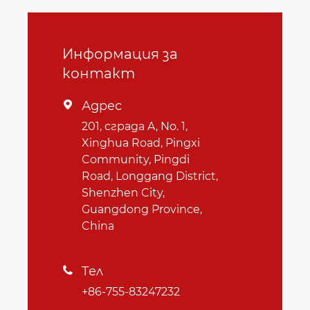
Информация за
контакт
Адрес

201, сграда A, No. 1,
Xinghua Road, Pingxi
Community, Pingdi
Road, Longgang District,
Shenzhen City,
Guangdong Province,
China
Тел

+86-755-83247232