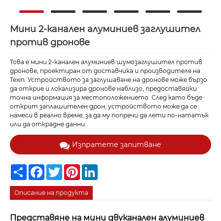
Мини 2-канален алуминиев заглушител
против дронове
Това е мини 2-канален алуминиев шумозаглушител против
дронове, проектиран от доставчика и производителя на
Texin. Устройството за заглушаване на дронове може бързо
да открие и локализира дронове наблизо, предоставяйки
точна информация за местоположението. След като бъде
открит заплашителен дрон, устройството може да се
намеси в реално време, за да му попречи да лети по-нататък
или да открадне данни.
Изпратете запитване
Share
Facebook
Twitter
Pinterest
LinkedIn
Описание на продукта
Представяне на мини двуканален алуминиев