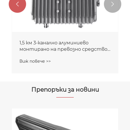


RF базова станция тип 1-3KM FPV
заглушител на сигнала
Виж повече >>
Препоръки за новини