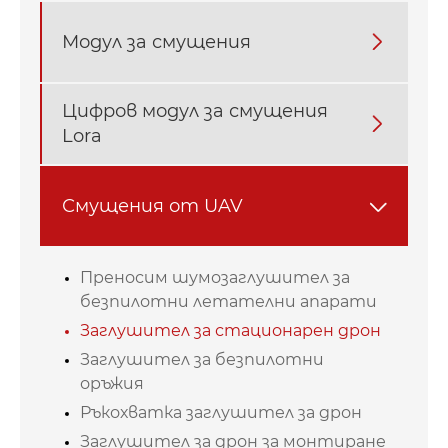
Модул за смущения

Цифров модул за смущения

Lora
Смущения от UAV

Преносим шумозаглушител за
безпилотни летателни апарати
Заглушител за стационарен дрон
Заглушител за безпилотни
оръжия
Ръкохватка заглушител за дрон
Заглушител за дрон за монтиране