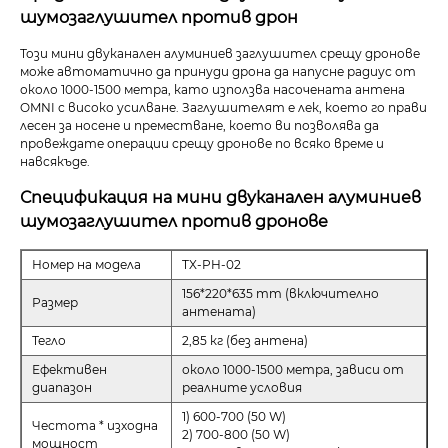
шумозаглушител против дрон
Този мини двуканален алуминиев заглушител срещу дронове
може автоматично да принуди дрона да напусне радиус от
около 1000-1500 метра, като използва насочената антена
OMNI с високо усилване. Заглушителят е лек, което го прави
лесен за носене и преместване, което ви позволява да
провеждате операции срещу дронове по всяко време и
навсякъде.
Спецификация на мини двуканален алуминиев
шумозаглушител против дронове
Номер на модела
TX-PH-02
156*220*635 mm (включително
Размер
антената)
Тегло
2,85 кг (без антена)
Ефективен
около 1000-1500 метра, зависи от
диапазон
реалните условия
1) 600-700 (50 W)
Честота * изходна
2) 700-800 (50 W)
мощност