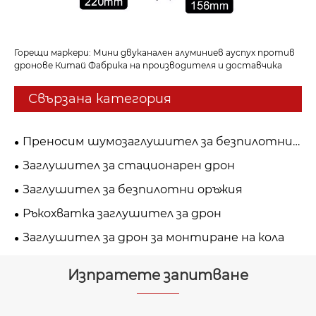
Горещи маркери: Мини двуканален алуминиев ауспух против
дронове Китай Фабрика на производителя и доставчика
Свързана категория
Преносим шумозаглушител за безпилотни
летателни апарати
Заглушител за стационарен дрон
Заглушител за безпилотни оръжия
Ръкохватка заглушител за дрон
Заглушител за дрон за монтиране на кола
Изпратете запитване