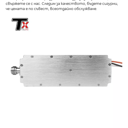
свържете се с нас. Следим за качеството, бъдете сигурни,
че цената е по съвест, всеотдайно обслужване.