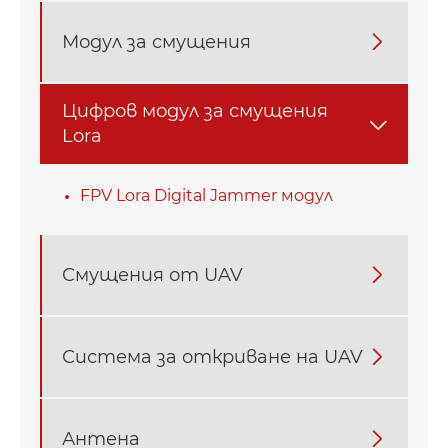
Модул за смущения

Цифров модул за смущения

Lora
FPV Lora Digital Jammer модул
Смущения от UAV

Система за откриване на UAV

Антена
