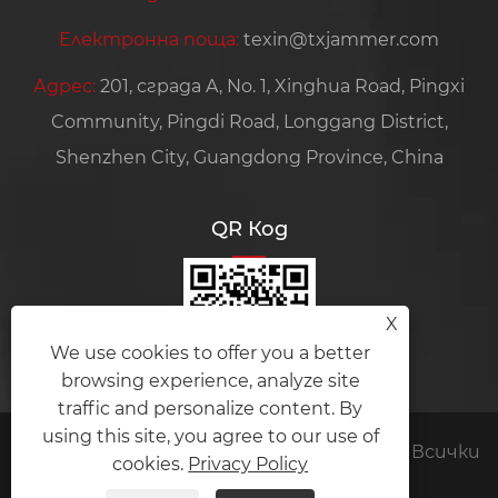
Електронна поща:
texin@txjammer.com
Адрес:
201, сграда A, No. 1, Xinghua Road, Pingxi
Community, Pingdi Road, Longgang District,
Shenzhen City, Guangdong Province, China
QR Код
X
We use cookies to offer you a better
browsing experience, analyze site
traffic and personalize content. By
using this site, you agree to our use of
Авторско право © 2024 Amplifier module Всички
cookies.
Privacy Policy
права запазени.