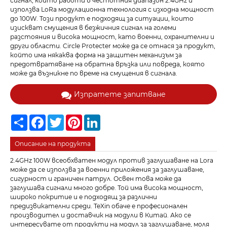
сигнал, който работи в честотния диапазон 2.4GHz и
използва LoRa модулационна технология с изходна мощност
до 100W. Този продукт е подходящ за ситуации, които
изискват смущения в безжичния сигнал на големи
разстояния и висока мощност, като военни, охранителни и
други области. Circle Protecter може да се отнася за продукт,
който има някаква форма на защитен механизъм за
предотвратяване на обратна връзка или повреда, която
може да възникне по време на смущения в сигнала.
Изпратете запитване
Share
Facebook
Twitter
Pinterest
LinkedIn
Описание на продукта
2.4GHz 100W всеобхватен модул против заглушаване на Lora
може да се използва за военни приложения за заглушаване,
сигурност и граничен патрул. Освен това може да
заглушава сигнали много добре. Той има висока мощност,
широко покритие и е подходящ за различни
предизвикателни среди. TeXin обаче е професионален
производител и доставчик на модули в Китай. Ако се
интересувате от продукти на модул за заглушаване, моля