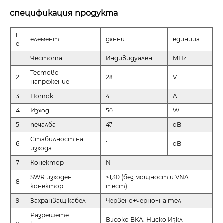
спецификация продукта
н
елемент
данни
единица
е
1
Честота
Индивидуален
MHz
Тестово
2
28
V
напрежение
3
Поток
4
A
4
Изход
50
W
5
печалба
47
dB
Стабилност на
6
1
dB
изхода
7
Конектор
N
SWR изходен
≤1,30 (без мощност и VNA
8
конектор
тест)
9
Захранващ кабел
Червено+черно+на тел
1
Разрешете
Високо ВКЛ. Ниско Изкл