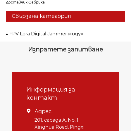
Доставчик Фабрика
Свързана категория
FPV Lora Digital Jammer модул
Изпратете запитване
Информация за
контакт
Адрес

201, сграда A, No. 1,
Xinghua Road, Pingxi