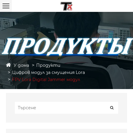
У дома
Продукти
Цифров модул за смущения Lora
FPV Lora Digital Jammer модул