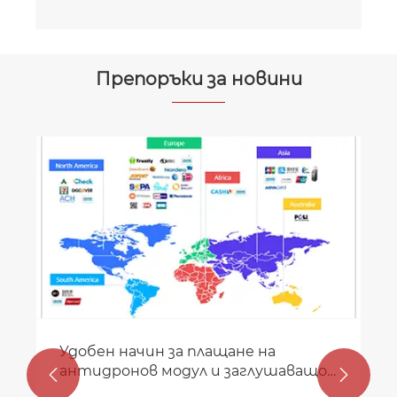
Препоръки за новини
Удобен начин за плащане на
антидронов модул и заглушаващо


устройство