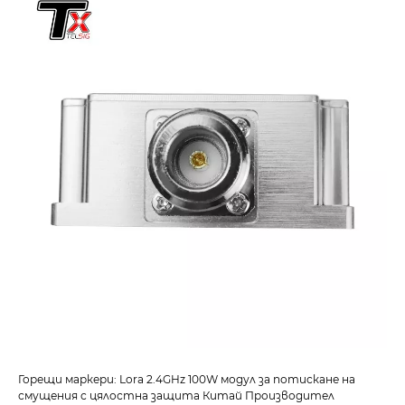
Горещи маркери: Lora 2.4GHz 100W модул за потискане на
смущения с цялостна защита Китай Производител