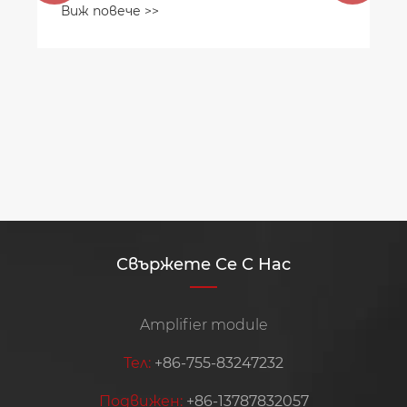
Виж повече >>
Свържете Се С Нас
Amplifier module
Тел:
+86-755-83247232
Подвижен:
+86-13787832057