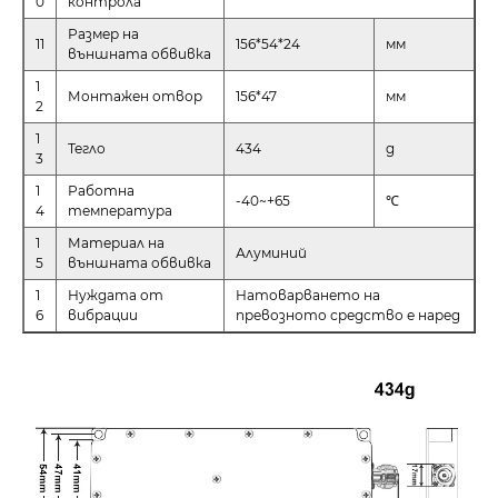
0
контрола
Размер на
11
156*54*24
мм
външната обвивка
1
Монтажен отвор
156*47
мм
2
1
Тегло
434
g
3
1
Работна
-40~+65
℃
4
температура
1
Материал на
Алуминий
5
външната обвивка
1
Нуждата от
Натоварването на
6
вибрации
превозното средство е наред