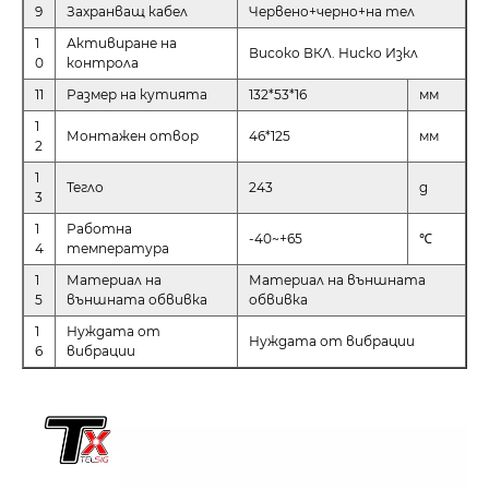
9
Захранващ кабел
Червено+черно+на тел
1
Активиране на
Високо ВКЛ. Ниско Изкл
0
контрола
11
Размер на кутията
132*53*16
мм
1
Монтажен отвор
46*125
мм
2
1
Тегло
243
g
3
1
Работна
-40~+65
℃
4
температура
1
Материал на
Материал на външната
5
външната обвивка
обвивка
1
Нуждата от
Нуждата от вибрации
6
вибрации