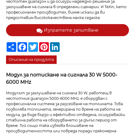
честотен диапазон и да осигури надеждно решение за
заглушаване на сигнала в определени сценарии. И TeXin, като
професионален производител, бихме искали да ви
предоставим висококачествена малка седалка.
Изпратете запитване
Share
Facebook
Twitter
Pinterest
LinkedIn
Описание на продукта
Модул за потискане на сигнала 30 W 5000-
6000 MHz
Модулът за заглушаване на сигнала 30 W, работещ в
честотния диапазон 5000-6000 MHz, е оборудван с
професионална система за разсейване на топлината. Това
позволява топлината, генерирана по време на работа на
модула, да бъде бързо и ефективно отведена, осигурявайки
стабилна работа на оборудването за дълъг период от
време. Той също така избягва влошаване на
производителността или повреда поради прекомерна