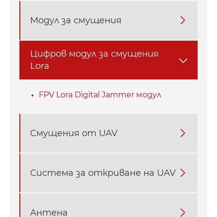
Модул за смущения

Цифров модул за смущения

Lora
FPV Lora Digital Jammer модул
Смущения от UAV

Система за откриване на UAV

Антена
