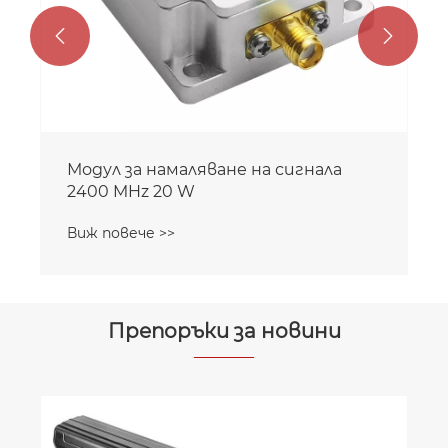


Модул за намаляване на сигнала
2400 MHz 20 W
Виж повече >>
Препоръки за новини