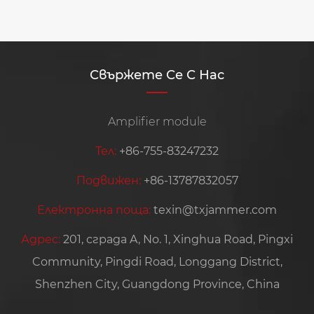
Свържете Се С Нас
Amplifier module
Тел:
+86-755-83247232
Подвижен:
+86-13787832057
Електронна поща:
texin@txjammer.com
Адрес:
201, сграда A, No. 1, Xinghua Road, Pingxi
Community, Pingdi Road, Longgang District,
Shenzhen City, Guangdong Province, China