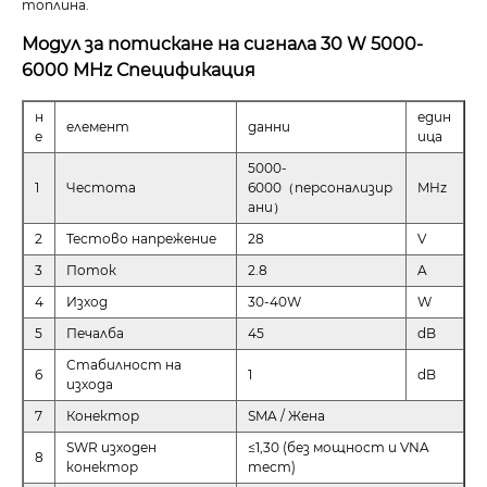
топлина.
Модул за потискане на сигнала 30 W 5000-
6000 MHz Спецификация
н
един
елемент
данни
е
ица
5000-
1
Честота
6000（персонализир
MHz
ани）
2
Тестово напрежение
28
V
3
Поток
2.8
A
4
Изход
30-40W
W
5
Печалба
45
dB
Стабилност на
6
1
dB
изхода
7
Конектор
SMA / Жена
SWR изходен
≤1,30 (без мощност и VNA
8
конектор
тест)