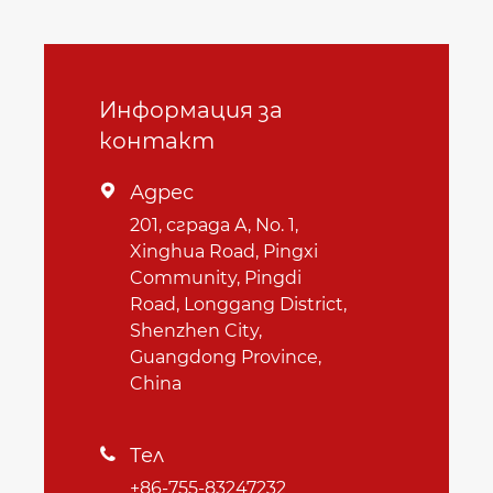
Информация за
контакт
Адрес

201, сграда A, No. 1,
Xinghua Road, Pingxi
Community, Pingdi
Road, Longgang District,
Shenzhen City,
Guangdong Province,
China
Тел

+86-755-83247232